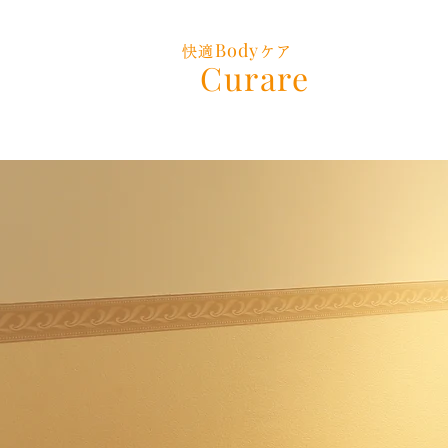
Body
快適
ケア
Curare