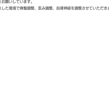
をお願いしています。
スした環境で骨盤調整、歪み調整、自律神経を調整させていただき
TOP
歪み調整について
リンパクリア法について
料金・